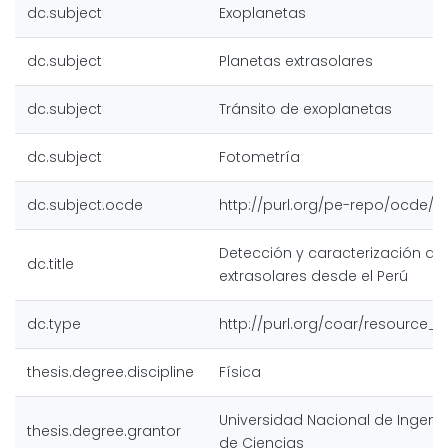
dc.subject
Exoplanetas
dc.subject
Planetas extrasolares
dc.subject
Tránsito de exoplanetas
dc.subject
Fotometría
dc.subject.ocde
http://purl.org/pe-repo/ocde/fo
Detección y caracterización de
dc.title
extrasolares desde el Perú
dc.type
http://purl.org/coar/resource_t
thesis.degree.discipline
Física
Universidad Nacional de Ingenie
thesis.degree.grantor
de Ciencias