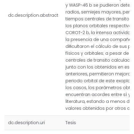
y WASP-46 b se pudieron deter
radios, semiejes mayores, perio
dc.description.abstract
tiempos centrales de transito e
los planos orbitales respectivos
COROT-2 b, la intensa actividad 
la presencia de una compañera
diﬁcultaron el cálculo de sus 
físicos y orbitales; a pesar de 
centrales de transito calculados
junto con los obtenidos en est
anteriores, permitieron mejorar 
periodo orbital de este exoplan
los casos, los parámetros obte
encuentran acordes entre sí y 
literatura, estando a menos de 
valores obtenidos por otros aut
dc.description.uri
Tesis