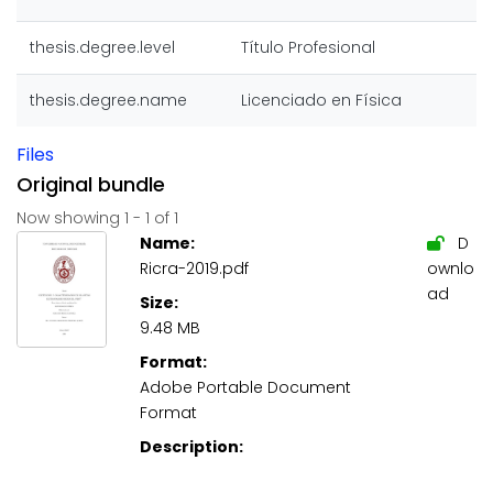
thesis.degree.level
Título Profesional
thesis.degree.name
Licenciado en Física
Files
Original bundle
Now showing
1 - 1 of 1
Name:
D
Ricra-2019.pdf
ownlo
ad
Size:
9.48 MB
Format:
Adobe Portable Document
Format
Description: