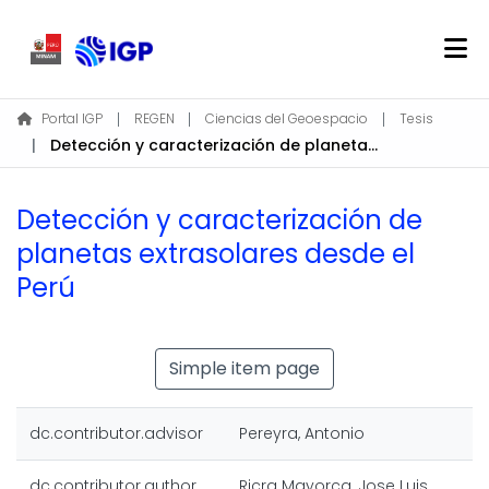
Home
Portal IGP
REGEN
Ciencias del Geoespacio
Tesis
Detección y caracterización de planetas extrasolares desde el Perú
About REGEN
Communities & Collections
Detección y caracterización de
Find
planetas extrasolares desde el
Statistics
Perú
Log In
Simple item page
EN
dc.contributor.advisor
Pereyra, Antonio
dc.contributor.author
Ricra Mayorca, Jose Luis