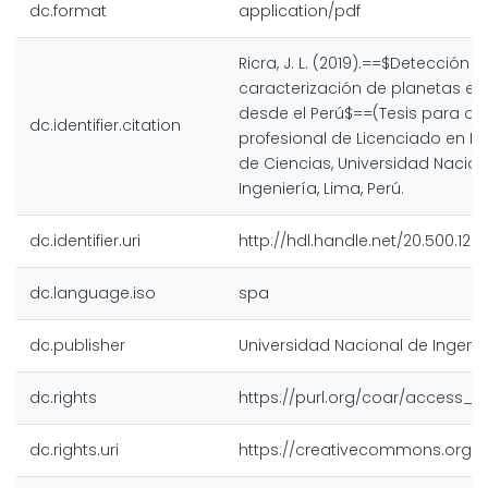
dc.format
application/pdf
Ricra, J. L. (2019).==$Detección y
caracterización de planetas ex
desde el Perú$==(Tesis para obte
dc.identifier.citation
profesional de Licenciado en Fí
de Ciencias, Universidad Nacion
Ingeniería, Lima, Perú.
dc.identifier.uri
http://hdl.handle.net/20.500.128
dc.language.iso
spa
dc.publisher
Universidad Nacional de Ingenie
dc.rights
https://purl.org/coar/access_r
dc.rights.uri
https://creativecommons.org/l