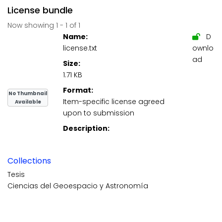
License bundle
Now showing
1 - 1 of 1
Name:
D
license.txt
ownlo
ad
Size:
1.71 KB
Format:
No Thumbnail
Item-specific license agreed
Available
upon to submission
Description:
Collections
Tesis
Ciencias del Geoespacio y Astronomía