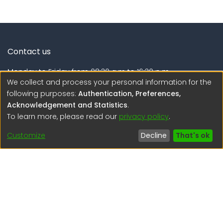
Contact us
Monday to Friday from 08:30 a.m to 16:30 p.m.
We collect and process your personal information for the
Calle Calatrava N° 216 , Urb. Camino Real - La Molina -
following purposes:
Authentication, Preferences,
Lima - Lima - Perú
Acknowledgement and Statistics
.
To learn more, please read our
privacy policy
.
regen@igp.gob.pe
(51) 54 369212
Customize
Decline
That's ok
Interesting links
1. Citizen inquiries
2. Reporting Concerns
3. Corruption complaints
4. ISO certifications