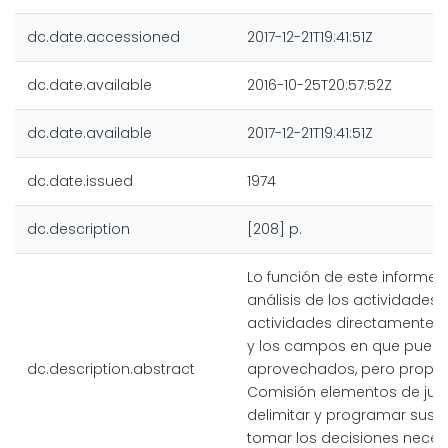
dc.date.accessioned
2017-12-21T19:41:51Z
dc.date.available
2016-10-25T20:57:52Z
dc.date.available
2017-12-21T19:41:51Z
dc.date.issued
1974
dc.description
[208] p.
Lo función de este informe 
análisis de los activi­dades 
actividades directamente c
y los campos en que puede
dc.description.abstract
aprovechados, pero propor
Comisión elementos de juic
delimitar y programar sus a
tomar los decisiones necesa