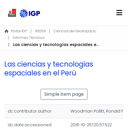
Home
Portal IGP
REGEN
Ciencias del Geoespacio
Informes Técnicos
About REGEN
Las ciencias y tecnologías espaciales en el Perú
Communities & Collections
Find
Las ciencias y tecnologías
Statistics
espaciales en el Perú
Log In
Simple item page
EN
dc.contributor.author
Woodman Pollitt, Ronald Fr
dc.date.accessioned
2016-10-25T20:57:52Z