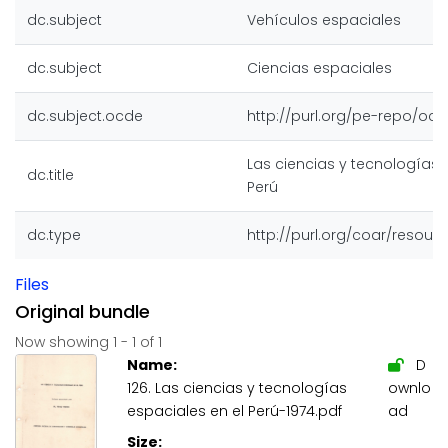
dc.subject
Vehículos espaciales
dc.subject
Ciencias espaciales
dc.subject.ocde
http://purl.org/pe-repo/ocd
Las ciencias y tecnologías 
dc.title
Perú
dc.type
http://purl.org/coar/resour
Files
Original bundle
Now showing
1 - 1 of 1
Name:
D
126. Las ciencias y tecnologías
ownlo
espaciales en el Perú-1974.pdf
ad
Size: