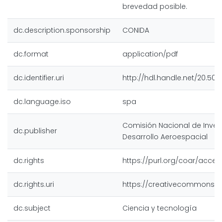
brevedad posible.
dc.description.sponsorship
CONIDA
dc.format
application/pdf
dc.identifier.uri
http://hdl.handle.net/20.500
dc.language.iso
spa
Comisión Nacional de Inves
dc.publisher
Desarrollo Aeroespacial
dc.rights
https://purl.org/coar/acces
dc.rights.uri
https://creativecommons.or
dc.subject
Ciencia y tecnología