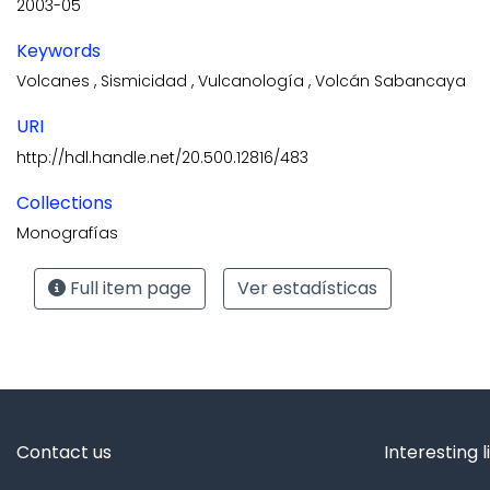
2003-05
Keywords
Volcanes
,
Sismicidad
,
Vulcanología
,
Volcán Sabancaya
URI
http://hdl.handle.net/20.500.12816/483
Collections
Monografías
Full item page
Ver estadísticas
Contact us
Interesting l