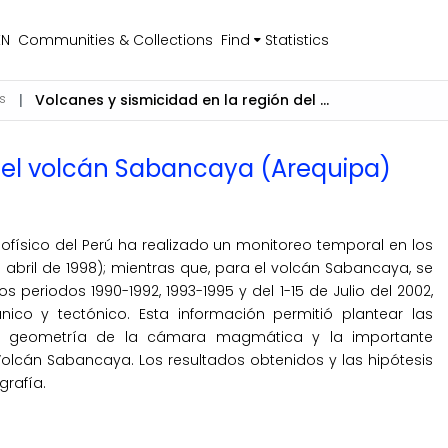
EN
Communities & Collections
Find
Statistics
s
Volcanes y sismicidad en la región del volcán Sabancaya (Arequipa)
 del volcán Sabancaya (Arequipa)
eofísico del Perú ha realizado un monitoreo temporal en los
 abril de 1998); mientras que, para el volcán Sabancaya, se
s periodos 1990-1992, 1993-1995 y del 1-15 de Julio del 2002,
nico y tectónico. Esta información permitió plantear las
 la geometría de la cámara magmática y la importante
olcán Sabancaya. Los resultados obtenidos y las hipótesis
grafía.