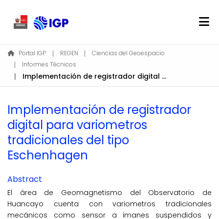
Home
Portal IGP
REGEN
Ciencias del Geoespacio
Informes Técnicos
About REGEN
Implementación de registrador digital para variometros tradicionales del tipo Eschenhagen
Communities & Collections
Find
Implementación de registrador
Statistics
digital para variometros
tradicionales del tipo
Log In
Eschenhagen
EN
Abstract
El área de Geomagnetismo del Observatorio de
Huancayo cuenta con variometros tradicionales
mecánicos como sensor a imanes suspendidos y