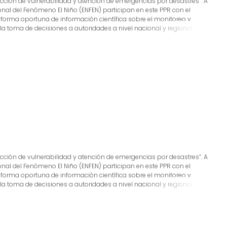
ducción de vulnerabilidad y atención de emergencias por desastres”. A
ional del Fenómeno El Niño (ENFEN) participan en este PPR con el
 forma oportuna de información científica sobre el monitoreo y
 toma de decisiones a autoridades a nivel nacional y regional. A este
 cual incluye la síntesis y evaluación de los pronósticos de modelos
o de estudios científicos que fortalecerán en forma continua la
s, además de noticias relacionadas, con la finalidad de mantener
tada.
ducción de vulnerabilidad y atención de emergencias por desastres”. A
ional del Fenómeno El Niño (ENFEN) participan en este PPR con el
 forma oportuna de información científica sobre el monitoreo y
 toma de decisiones a autoridades a nivel nacional y regional. A este
 cual incluye la síntesis y evaluación de los pronósticos de modelos
o de estudios científicos que fortalecerán en forma continua la
s, además de noticias relacionadas, con la finalidad de mantener
tada.