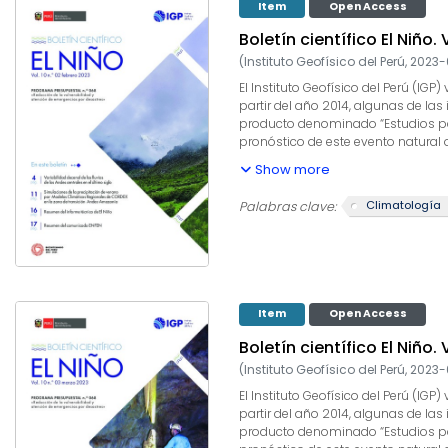
Item
Open Access
Boletín científico El Niño. 
(
Instituto Geofísico del Perú
,
2023-
El Instituto Geofísico del Perú (I
partir del año 2014, algunas de las
producto denominado “Estudios para
pronóstico de este evento natural
producto, el IGP contribuye con la
Show more
climáticos internacionales, el des
capacidad para este fin. El presen
Climatología
Palabras clave:
informados a los usuarios y propo
Item
Open Access
Boletín científico El Niño.
(
Instituto Geofísico del Perú
,
2023-
El Instituto Geofísico del Perú (I
partir del año 2014, algunas de las
producto denominado “Estudios para