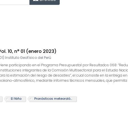
Title
Vol. 10, n° 01 (enero 2023)
01
)
Instituto Geofísico del Perú
GP) viene participando en el Programa Presupuestal por Resultados 068: “Re
 instituciones integrantes de la Comisión Multisectorial para el Estudio Nac
 la estimación del riesgo de desastres”, el cual consiste en la entrega en
 océano-atmosférico, mediante informes técnicos mensuales, que permita la
 actividad “Generación de información y monitoreo del Fenómeno El Niño”, la
arrollo y validación de nuevos modelos de pronóstico, así como el desarroll
te boletín tiene como objetivo difundir conocimientos y avances científico
El Niño
Pronósticos meteorológicos
rcionarles las herramientas para un uso óptimo de la información presen