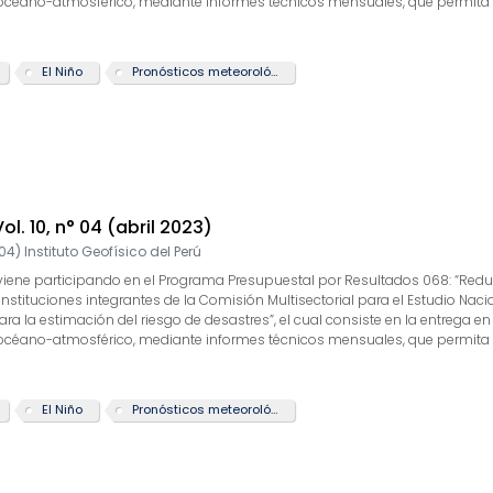
 océano-atmosférico, mediante informes técnicos mensuales, que permita la
 actividad “Generación de información y monitoreo del Fenómeno El Niño”, la
arrollo y validación de nuevos modelos de pronóstico, así como el desarroll
te boletín tiene como objetivo difundir conocimientos y avances científico
El Niño
Pronósticos meteorológicos
rcionarles las herramientas para un uso óptimo de la información presen
Vol. 10, n° 04 (abril 2023)
04
)
Instituto Geofísico del Perú
GP) viene participando en el Programa Presupuestal por Resultados 068: “Re
 instituciones integrantes de la Comisión Multisectorial para el Estudio Nac
 la estimación del riesgo de desastres”, el cual consiste en la entrega en
 océano-atmosférico, mediante informes técnicos mensuales, que permita la
 actividad “Generación de información y monitoreo del Fenómeno El Niño”, la
arrollo y validación de nuevos modelos de pronóstico, así como el desarroll
te boletín tiene como objetivo difundir conocimientos y avances científico
El Niño
Pronósticos meteorológicos
rcionarles las herramientas para un uso óptimo de la información presen