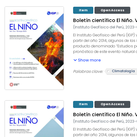
Item
Open Access
Boletín científico El Niño.
(
Instituto Geofísico del Perú
,
2023-
El Instituto Geofísico del Perú (I
partir del año 2014, algunas de las
producto denominado “Estudios para
pronóstico de este evento natural
producto, el IGP contribuye con la
Show more
climáticos internacionales, el des
capacidad para este fin. El presen
Climatología
Palabras clave:
informados a los usuarios y propo
Item
Open Access
Boletín científico El Niño. 
(
Instituto Geofísico del Perú
,
2023-
El Instituto Geofísico del Perú (I
partir del año 2014, algunas de las