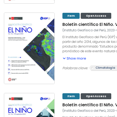
Item
Open Access
Boletín científico El Niño.
(
Instituto Geofísico del Perú
,
2023-
El Instituto Geofísico del Perú (I
partir del año 2014, algunas de las
producto denominado “Estudios para
pronóstico de este evento natural
producto, el IGP contribuye con la
Show more
climáticos internacionales, el des
capacidad para este fin. El presen
Climatología
Palabras clave:
informados a los usuarios y propo
Item
Open Access
Boletín científico El Niño.
(
Instituto Geofísico del Perú
,
2023-