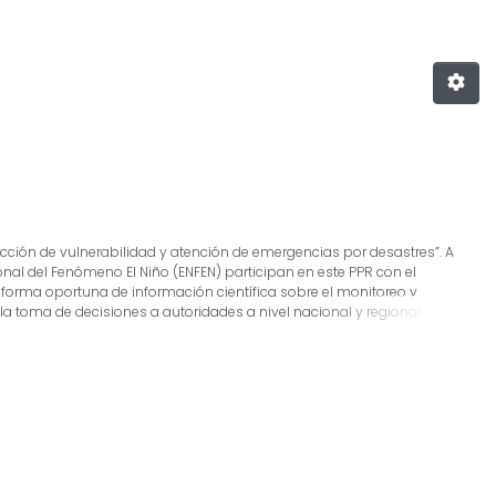
ducción de vulnerabilidad y atención de emergencias por desastres”. A
ional del Fenómeno El Niño (ENFEN) participan en este PPR con el
 forma oportuna de información científica sobre el monitoreo y
 toma de decisiones a autoridades a nivel nacional y regional. A este
 cual incluye la síntesis y evaluación de los pronósticos de modelos
o de estudios científicos que fortalecerán en forma continua la
s, además de noticias relacionadas, con la finalidad de mantener
tada.