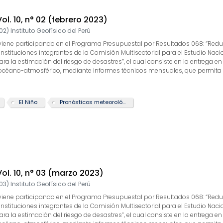
Vol. 10, n° 02 (febrero 2023)
02
)
Instituto Geofísico del Perú
GP) viene participando en el Programa Presupuestal por Resultados 068: “Re
 instituciones integrantes de la Comisión Multisectorial para el Estudio Nac
 la estimación del riesgo de desastres”, el cual consiste en la entrega en
 océano-atmosférico, mediante informes técnicos mensuales, que permita la
 actividad “Generación de información y monitoreo del Fenómeno El Niño”, la
arrollo y validación de nuevos modelos de pronóstico, así como el desarroll
te boletín tiene como objetivo difundir conocimientos y avances científico
El Niño
Pronósticos meteorológicos
rcionarles las herramientas para un uso óptimo de la información presen
 Vol. 10, n° 03 (marzo 2023)
03
)
Instituto Geofísico del Perú
GP) viene participando en el Programa Presupuestal por Resultados 068: “Re
 instituciones integrantes de la Comisión Multisectorial para el Estudio Nac
 la estimación del riesgo de desastres”, el cual consiste en la entrega en