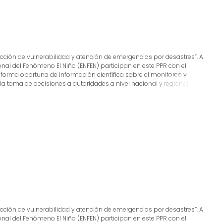
ducción de vulnerabilidad y atención de emergencias por desastres”. A
ional del Fenómeno El Niño (ENFEN) participan en este PPR con el
 forma oportuna de información científica sobre el monitoreo y
 toma de decisiones a autoridades a nivel nacional y regional. A este
 cual incluye la síntesis y evaluación de los pronósticos de modelos
o de estudios científicos que fortalecerán en forma continua la
s, además de noticias relacionadas, con la finalidad de mantener
tada.
ducción de vulnerabilidad y atención de emergencias por desastres”. A
ional del Fenómeno El Niño (ENFEN) participan en este PPR con el