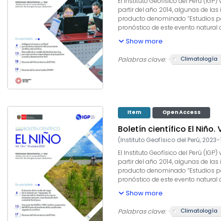
El Instituto Geofísico del Perú (I
partir del año 2014, algunas de las
producto denominado “Estudios para
pronóstico de este evento natural
producto, el IGP contribuye con la
Show more
climáticos internacionales, el des
capacidad para este fin. El presen
Climatología
Palabras clave:
informados a los usuarios y propo
Item
Open Access
Boletín científico El Niño. 
(
Instituto Geofísico del Perú
,
2023-
El Instituto Geofísico del Perú (I
partir del año 2014, algunas de las
producto denominado “Estudios para
pronóstico de este evento natural
producto, el IGP contribuye con la
Show more
climáticos internacionales, el des
capacidad para este fin. El presen
Climatología
Palabras clave:
informados a los usuarios y propo