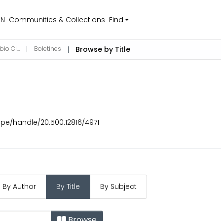
EN
Communities & Collections
Find
Ciencias de la Atmósfera, Hidrosfera y Cambio Climático
Boletines
Browse by Title
b.pe/handle/20.500.12816/4971
By Author
By Title
By Subject
Browse