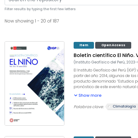
Browsing Boletines by 
Filter results by typing the first few letters
Now showing
1 - 20 of 187
Item
Open Access
Boletín científico El Niño. 
(
Instituto Geofísico del Perú
,
2023-
El Instituto Geofísico del Perú (I
partir del año 2014, algunas de las
producto denominado “Estudios para
pronóstico de este evento natural
producto, el IGP contribuye con la
Show more
climáticos internacionales, el des
capacidad para este fin. El presen
Climatología
Palabras clave:
informados a los usuarios y propo