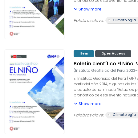
pronóstico de este evento natural
producto, el IGP contribuye con la
Show more
climáticos internacionales, el des
capacidad para este fin. El presen
Climatología
Palabras clave:
informados a los usuarios y propo
Item
Open Access
Boletín científico El Niño. 
(
Instituto Geofísico del Perú
,
2023-
El Instituto Geofísico del Perú (I
partir del año 2014, algunas de las
producto denominado “Estudios para
pronóstico de este evento natural
producto, el IGP contribuye con la
Show more
climáticos internacionales, el des
capacidad para este fin. El presen
Climatología
Palabras clave:
informados a los usuarios y propo