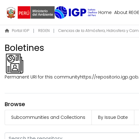
Home
About REG
Portal IGP
REGEN
Boletines
Permanent URI for this community
https://repositorio.igp.go
Browse
Subcommunities and Collections
By Issue Date