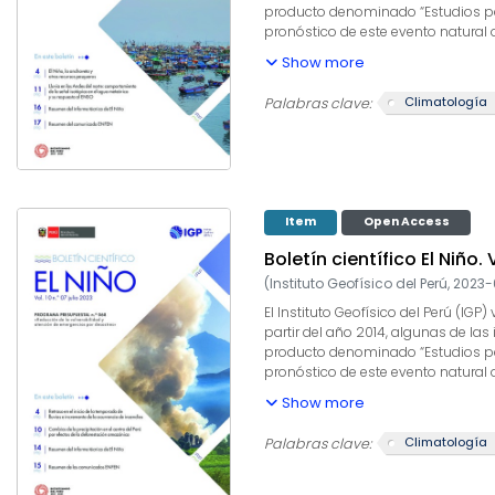
producto denominado “Estudios para
pronóstico de este evento natural
producto, el IGP contribuye con la
Show more
climáticos internacionales, el des
capacidad para este fin. El presen
Climatología
Palabras clave:
informados a los usuarios y propo
Item
Open Access
Boletín científico El Niño. 
(
Instituto Geofísico del Perú
,
2023-
El Instituto Geofísico del Perú (I
partir del año 2014, algunas de las
producto denominado “Estudios para
pronóstico de este evento natural
producto, el IGP contribuye con la
Show more
climáticos internacionales, el des
capacidad para este fin. El presen
Climatología
Palabras clave:
informados a los usuarios y propo