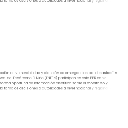
 toma de decisiones a autoridades a nivel nacional y regional. A este
 cual incluye la síntesis y evaluación de los pronósticos de modelos
o de estudios científicos que fortalecerán en forma continua la
s, además de noticias relacionadas, con la finalidad de mantener
tada.
ducción de vulnerabilidad y atención de emergencias por desastres”. A
ional del Fenómeno El Niño (ENFEN) participan en este PPR con el
 forma oportuna de información científica sobre el monitoreo y
 toma de decisiones a autoridades a nivel nacional y regional. A este
 cual incluye la síntesis y evaluación de los pronósticos de modelos
o de estudios científicos que fortalecerán en forma continua la
s, además de noticias relacionadas, con la finalidad de mantener
tada.