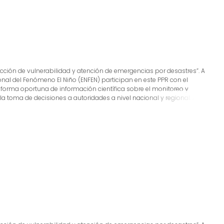
ducción de vulnerabilidad y atención de emergencias por desastres”. A
ional del Fenómeno El Niño (ENFEN) participan en este PPR con el
 forma oportuna de información científica sobre el monitoreo y
 toma de decisiones a autoridades a nivel nacional y regional. A este
 cual incluye la síntesis y evaluación de los pronósticos de modelos
o de estudios científicos que fortalecerán en forma continua la
s, además de noticias relacionadas, con la finalidad de mantener
tada.