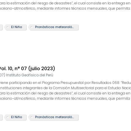
 la estimación del riesgo de desastres”, el cual consiste en la entrega en
 océano-atmosférico, mediante informes técnicos mensuales, que permita la
 actividad “Generación de información y monitoreo del Fenómeno El Niño”, la
arrollo y validación de nuevos modelos de pronóstico, así como el desarroll
te boletín tiene como objetivo difundir conocimientos y avances científico
El Niño
Pronósticos meteorológicos
rcionarles las herramientas para un uso óptimo de la información presen
Vol. 10, n° 07 (julio 2023)
07
)
Instituto Geofísico del Perú
GP) viene participando en el Programa Presupuestal por Resultados 068: “Re
 instituciones integrantes de la Comisión Multisectorial para el Estudio Nac
 la estimación del riesgo de desastres”, el cual consiste en la entrega en
 océano-atmosférico, mediante informes técnicos mensuales, que permita la
 actividad “Generación de información y monitoreo del Fenómeno El Niño”, la
arrollo y validación de nuevos modelos de pronóstico, así como el desarroll
te boletín tiene como objetivo difundir conocimientos y avances científico
El Niño
Pronósticos meteorológicos
rcionarles las herramientas para un uso óptimo de la información presen