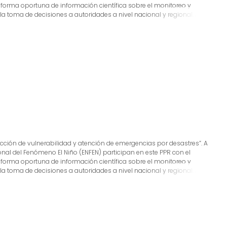
 forma oportuna de información científica sobre el monitoreo y
 toma de decisiones a autoridades a nivel nacional y regional. A este
 cual incluye la síntesis y evaluación de los pronósticos de modelos
o de estudios científicos que fortalecerán en forma continua la
s, además de noticias relacionadas, con la finalidad de mantener
tada.
ducción de vulnerabilidad y atención de emergencias por desastres”. A
ional del Fenómeno El Niño (ENFEN) participan en este PPR con el
 forma oportuna de información científica sobre el monitoreo y
 toma de decisiones a autoridades a nivel nacional y regional. A este
 cual incluye la síntesis y evaluación de los pronósticos de modelos
o de estudios científicos que fortalecerán en forma continua la
s, además de noticias relacionadas, con la finalidad de mantener
tada.