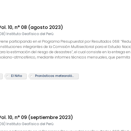
 Vol. 10, n° 08 (agosto 2023)
08
)
Instituto Geofísico del Perú
GP) viene participando en el Programa Presupuestal por Resultados 068: “Re
 instituciones integrantes de la Comisión Multisectorial para el Estudio Nac
 la estimación del riesgo de desastres”, el cual consiste en la entrega en
 océano-atmosférico, mediante informes técnicos mensuales, que permita la
 actividad “Generación de información y monitoreo del Fenómeno El Niño”, la
arrollo y validación de nuevos modelos de pronóstico, así como el desarroll
te boletín tiene como objetivo difundir conocimientos y avances científico
El Niño
Pronósticos meteorológicos
rcionarles las herramientas para un uso óptimo de la información presen
 Vol. 10, n° 09 (septiembre 2023)
09
)
Instituto Geofísico del Perú