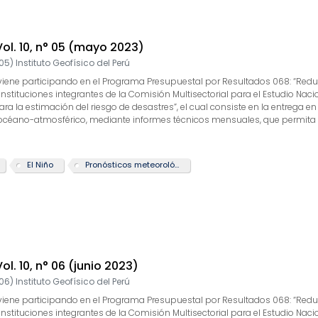
 Vol. 10, n° 05 (mayo 2023)
05
)
Instituto Geofísico del Perú
GP) viene participando en el Programa Presupuestal por Resultados 068: “Re
 instituciones integrantes de la Comisión Multisectorial para el Estudio Nac
 la estimación del riesgo de desastres”, el cual consiste en la entrega en
 océano-atmosférico, mediante informes técnicos mensuales, que permita la
 actividad “Generación de información y monitoreo del Fenómeno El Niño”, la
arrollo y validación de nuevos modelos de pronóstico, así como el desarroll
te boletín tiene como objetivo difundir conocimientos y avances científico
El Niño
Pronósticos meteorológicos
rcionarles las herramientas para un uso óptimo de la información presen
Vol. 10, n° 06 (junio 2023)
06
)
Instituto Geofísico del Perú
GP) viene participando en el Programa Presupuestal por Resultados 068: “Re
 instituciones integrantes de la Comisión Multisectorial para el Estudio Nac