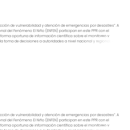
ducción de vulnerabilidad y atención de emergencias por desastres”. A
ional del Fenómeno El Niño (ENFEN) participan en este PPR con el
 forma oportuna de información científica sobre el monitoreo y
 toma de decisiones a autoridades a nivel nacional y regional. A este
 cual incluye la síntesis y evaluación de los pronósticos de modelos
o de estudios científicos que fortalecerán en forma continua la
s, además de noticias relacionadas, con la finalidad de mantener
tada.
ducción de vulnerabilidad y atención de emergencias por desastres”. A
ional del Fenómeno El Niño (ENFEN) participan en este PPR con el
 forma oportuna de información científica sobre el monitoreo y