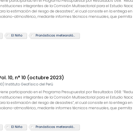
GP) viene participando en el Programa Presupuestal por Resultados 068: “Re
 instituciones integrantes de la Comisión Multisectorial para el Estudio Nac
 la estimación del riesgo de desastres”, el cual consiste en la entrega en
 océano-atmosférico, mediante informes técnicos mensuales, que permita la
 actividad “Generación de información y monitoreo del Fenómeno El Niño”, la
arrollo y validación de nuevos modelos de pronóstico, así como el desarroll
te boletín tiene como objetivo difundir conocimientos y avances científico
El Niño
Pronósticos meteorológicos
rcionarles las herramientas para un uso óptimo de la información presen
Vol. 10, n° 10 (octubre 2023)
10
)
Instituto Geofísico del Perú
GP) viene participando en el Programa Presupuestal por Resultados 068: “Re
 instituciones integrantes de la Comisión Multisectorial para el Estudio Nac
 la estimación del riesgo de desastres”, el cual consiste en la entrega en
 océano-atmosférico, mediante informes técnicos mensuales, que permita la
 actividad “Generación de información y monitoreo del Fenómeno El Niño”, la
arrollo y validación de nuevos modelos de pronóstico, así como el desarroll
te boletín tiene como objetivo difundir conocimientos y avances científico
El Niño
Pronósticos meteorológicos
rcionarles las herramientas para un uso óptimo de la información presen