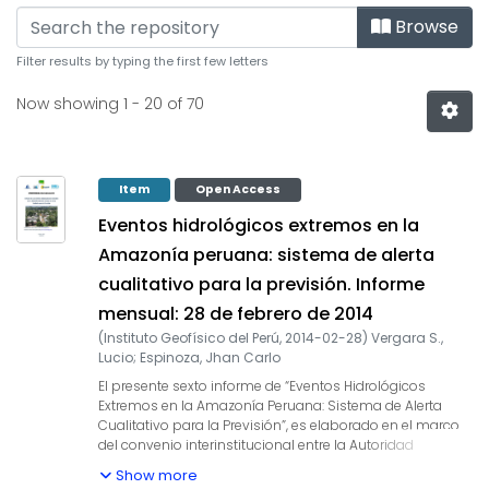
Browsing Eventos Hidrológ
Browse
Filter results by typing the first few letters
Now showing
1 - 20 of 70
Item
Open Access
Eventos hidrológicos extremos en la
Amazonía peruana: sistema de alerta
cualitativo para la previsión. Informe
mensual: 28 de febrero de 2014
(
Instituto Geofísico del Perú
,
2014-02-28
)
Vergara S.,
Lucio
;
Espinoza, Jhan Carlo
El presente sexto informe de “Eventos Hidrológicos
Extremos en la Amazonía Peruana: Sistema de Alerta
Cualitativo para la Previsión”, es elaborado en el marco
del convenio interinstitucional entre la Autoridad
Nacional del Agua y el Instituto Geofísico del Perú, cuyo
Show more
objetivo es la elaboración e implementación del estudio