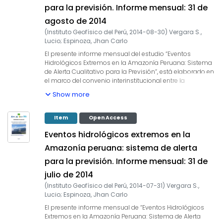
para la previsión. Informe mensual: 31 de
regiones oceánicas circundantes en la ocurrencia de
eventos hidrológicos extremos en la Amazonía peruana,
agosto de 2014
como es descrito en Espinoza et al. (2009, 2011, 2012 y
(
Instituto Geofísico del Perú
,
2014-08-30
)
Vergara S.,
2013) y Yoon & Zeng (2010), así como en Lavado et al.
Lucio
;
Espinoza, Jhan Carlo
(2012), entre otros. En este informe mensual
correspondiente al mes de noviembre 2014, se
El presente informe mensual del estudio “Eventos
presentan los resultados del análisis de las condiciones
Hidrológicos Extremos en la Amazonía Peruana: Sistema
actuales hasta el último día del mes y la previsión de las
de Alerta Cualitativo para la Previsión”, está elaborado en
variables hidroclimáticas para los próximos 03 meses.
el marco del convenio interinstitucional entre la
Autoridad Nacional del Agua y el Instituto Geofísico del
Show more
Perú, cuyo objetivo es la elaboración e implementación
del estudio en mención, con la finalidad de contar con
un sistema estacional que permita prever los impactos
Item
Open Access
de los eventos hidrológicos extremos en la sociedad de
Eventos hidrológicos extremos en la
la Amazonía peruana. Durante los últimos años,
estudios científicos han evidenciado la influencia de la
Amazonía peruana: sistema de alerta
temperatura superficial del mar anómalos de algunas
para la previsión. Informe mensual: 31 de
regiones oceánicas circundantes en la ocurrencia de
eventos hidrológicos extremos en la Amazonía peruana,
julio de 2014
como es descrito en Espinoza et al. (2009, 2011, 2012 y
(
Instituto Geofísico del Perú
,
2014-07-31
)
Vergara S.,
2013) y Yoon & Zeng (2010), así como en Lavado et al.
Lucio
;
Espinoza, Jhan Carlo
(2012), entre otros. En este informe mensual
correspondiente al mes de agosto 2014, se presentan los
El presente informe mensual de “Eventos Hidrológicos
resultados del análisis de las condiciones actuales
Extremos en la Amazonía Peruana: Sistema de Alerta