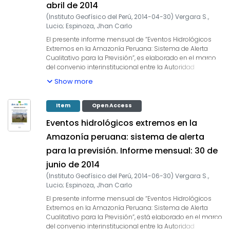
extremos en la amazónica peruana, como es descrito en
abril de 2014
Espinoza et al. (2009, 2011, 2012 y 2013) y Yoon & Zeng
(
Instituto Geofísico del Perú
,
2014-04-30
)
Vergara S.,
(2010), así como en Lavado et al. (2012), entre otros. En
Lucio
;
Espinoza, Jhan Carlo
este quinto informe mensual correspondiente al mes de
enero 2014, se presentan los resultados del análisis de
El presente informe mensual de “Eventos Hidrológicos
las condiciones actuales hasta el último día del mes y la
Extremos en la Amazonía Peruana: Sistema de Alerta
previsión de las variables hidroclimáticas para los
Cualitativo para la Previsión”, es elaborado en el marco
próximos 03 meses lluviosos.
del convenio interinstitucional entre la Autoridad
Nacional del Agua y el Instituto Geofísico del Perú, cuyo
Show more
objetivo es la elaboración e implementación del estudio
en mención, con la finalidad de contar con un sistema
estacional que permita prever los impactos de los
Item
Open Access
eventos hidrológicos extremos en la sociedad de la
Eventos hidrológicos extremos en la
Amazonía peruana. Durante los últimos años, estudios
científicos han evidenciado la influencia de la
Amazonía peruana: sistema de alerta
temperatura superficial del mar (TSM) anómalos de
para la previsión. Informe mensual: 30 de
algunas regiones oceánicas circundantes en la
ocurrencia de eventos hidrológicos extremos en la
junio de 2014
Amazonía peruana, como es descrito en Espinoza et al.
(
Instituto Geofísico del Perú
,
2014-06-30
)
Vergara S.,
(2009, 2011, 2012 y 2013) y Yoon & Zeng (2010), así como
Lucio
;
Espinoza, Jhan Carlo
en Lavado et al. (2012), entre otros. En este informe
mensual correspondiente al mes de abril 2014, se
El presente informe mensual de “Eventos Hidrológicos
presentan los resultados del análisis de las condiciones
Extremos en la Amazonía Peruana: Sistema de Alerta
actuales hasta el último día del mes y la previsión de las
Cualitativo para la Previsión”, está elaborado en el marco
variables hidroclimáticas para los próximos 03 meses.
del convenio interinstitucional entre la Autoridad