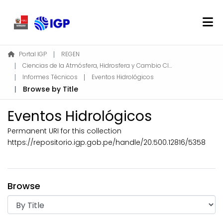
Home
Portal IGP
REGEN
Ciencias de la Atmósfera, Hidrosfera y Cambio Climático
About REGEN
Informes Técnicos
Eventos Hidrológicos
Communities & Collections
Browse by Title
Find
Eventos Hidrológicos
Permanent URI for this collection
Log In
https://repositorio.igp.gob.pe/handle/20.500.12816/5358
EN
Browse