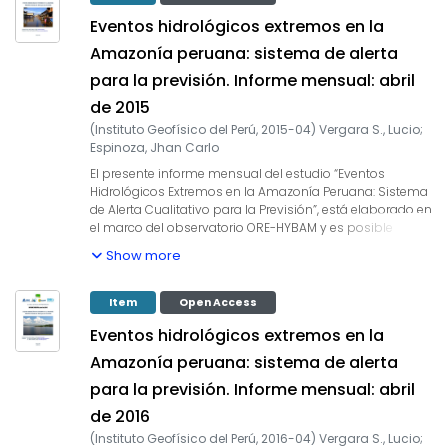
de los eventos hidrológicos extremos en la sociedad de
Eventos hidrológicos extremos en la
la Amazonía peruana. Durante los últimos años,
estudios científicos han evidenciado la influencia de la
Amazonía peruana: sistema de alerta
temperatura superficial del mar anómalos de algunas
para la previsión. Informe mensual: abril
regiones oceánicas circundantes en la ocurrencia de
eventos hidrológicos extremos en la Amazonía peruana,
de 2015
como es descrito en Espinoza et al. (2009, 2011, 2012 y
(
Instituto Geofísico del Perú
,
2015-04
)
Vergara S., Lucio
;
2013) y Yoon & Zeng (2010), así como en Lavado et al.
Espinoza, Jhan Carlo
(2012), entre otros. En este informe mensual
correspondiente al mes de setiembre 2014, se presentan
El presente informe mensual del estudio “Eventos
los resultados del análisis de las condiciones actuales
Hidrológicos Extremos en la Amazonía Peruana: Sistema
hasta el último día del mes y la previsión de las
de Alerta Cualitativo para la Previsión”, está elaborado en
variables hidroclimáticas para los próximos 03 meses.
el marco del observatorio ORE-HYBAM y es posible
gracias al convenio interinstitucional entre la Autoridad
Show more
Nacional del Agua y el Instituto Geofísico del Perú.
Asimismo, este documento constituye un producto del
proyecto 397-PNICP-PIAP-2014. Esta cooperación
Item
Open Access
interinstitucional tiene como objetivo la elaboración e
Eventos hidrológicos extremos en la
implementación del estudio en mención, con la finalidad
de contar con un sistema estacional que permita prever
Amazonía peruana: sistema de alerta
los impactos de los eventos hidrológicos extremos en la
para la previsión. Informe mensual: abril
sociedad de la Amazonía peruana. Durante los últimos
años, estudios científicos han evidenciado la influencia
de 2016
de la temperatura superficial del mar anómalos de
(
Instituto Geofísico del Perú
,
2016-04
)
Vergara S., Lucio
;
algunas regiones oceánicas circundantes en la