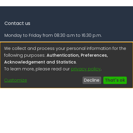
Contact us
Monday to Friday from 08:30 a.m to 16:30 p.m.
Calle Calatrava N° 216 , Urb. Camino Real - La Molina -
We collect and process your personal information for the
Lima - Lima - Perú
following purposes:
Authentication, Preferences,
Acknowledgement and Statistics
.
regen@igp.gob.pe
To learn more, please read our
privacy policy
.
(51) 54 369212
Customize
Decline
That's ok
Interesting links
1. Citizen inquiries
2. Reporting Concerns
3. Corruption complaints
4. ISO certifications
5. Request for access to public information