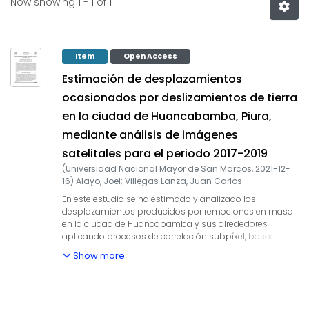
Now showing
1 - 1 of 1
Item
Open Access
Estimación de desplazamientos
ocasionados por deslizamientos de tierra
en la ciudad de Huancabamba, Piura,
mediante análisis de imágenes
satelitales para el periodo 2017-2019
(
Universidad Nacional Mayor de San Marcos
,
2021-12-
16
)
Alayo, Joel
;
Villegas Lanza, Juan Carlos
En este estudio se ha estimado y analizado los
desplazamientos producidos por remociones en masa
en la ciudad de Huancabamba y sus alrededores,
aplicando procesos de correlación subpíxel, basado en
transformadas de Fourier, a imágenes ópticas satelitales
Show more
(SPOT 6 y Sentinel 2) para el periodo 2017-2019. Los
resultados han permitido identificar 14 zonas de mayor
deformación superficial, distribuidas en toda el área de
estudio. Once de estas zonas comprenden magnitudes