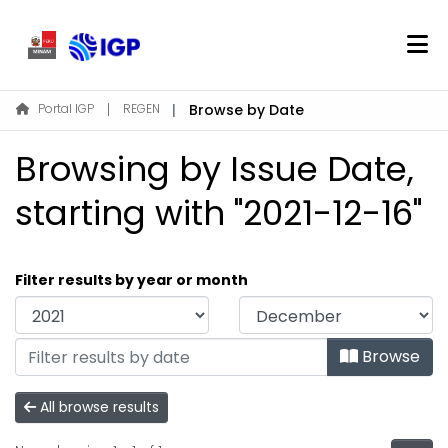
Home
Portal IGP
REGEN
Browse by Date
About REGEN
Browsing by Issue Date,
Communities & Collections
Find
starting with "2021-12-16"
Log In
Filter results by year or month
EN
Browse
All browse results