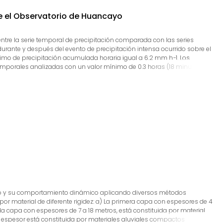
re el Observatorio de Huancayo
 entre la serie temporal de precipitación comparada con las series
durante y después del evento de precipitación intensa ocurrido sobre el
áximo de precipitación acumulada horaria igual a 6.2 mm h−1. Los
 temporales analizadas con un valor mínimo de 0.3 horas (18 minutos) y
 intensidad del viento horizontal. En relación a los desfases o retardos
ra la humedad específica, mínimo de 180° (9 minutos) y máximo de 230°
ra la intensidad del viento horizontal. Estas diferencias ponen en
urno y, por lo tanto, tienen un desfase diferente en relación al
suelo y su comportamiento dinámico aplicando diversos métodos
or material de diferente rigidez: a) La primera capa con espesores de 4
 capa con espesores de 7 a 18 metros, está constituida por material
 espesor está constituida por materiales aluviales compactos