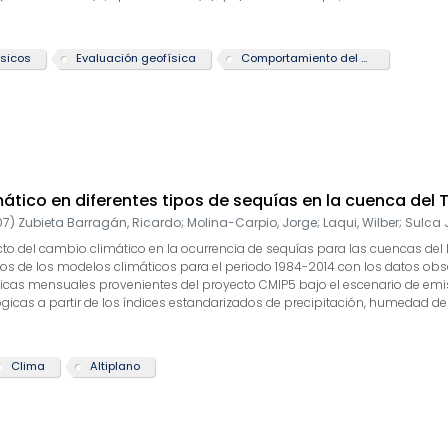
 resultados coinciden con la profundidad de las interfaces identificadas en
l comportamiento dinámico de los suelos en los ACV del distrito de Barranco, 
l acantilado hacia el área urbana, el límite se encuentra, a distancias que 
ísicos
Evaluación geofísica
Comportamiento del suelo
ancias de 270 metros. Asimismo, ante la ocurrencia de sismos que generen 
 Malecón Souza, Malecón Paul Harris y Malecón Pedro de Osma.
tico en diferentes tipos de sequías en la cuenca del T
07
)
Zubieta Barragán, Ricardo
;
Molina-Carpio, Jorge
;
Laqui, Wilber
;
Sulca 
cto del cambio climático en la ocurrencia de sequías para las cuencas del
dos de los modelos climáticos para el periodo 1984-2014 con los datos obs
ticas mensuales provenientes del proyecto CMIP5 bajo el escenario de emisi
ógicas a partir de los índices estandarizados de precipitación, humedad de
tir del modelo hidrológico GR2M. Ante el aumento de la temperatura regio
tros resultados indican que las sequías meteorológicas, agrícolas e hidrol
 la frecuencia de sequías agrícolas e hidrológicas (duración de 1 a 2 mes
Clima
Altiplano
en la región sur (Bolivia) de la cuenca producirían aumentos proyectados 