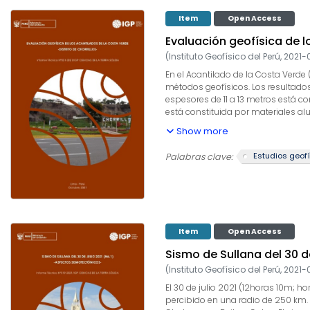
Item
Open Access
Evaluación geofísica de lo
(
Instituto Geofísico del Perú
,
2021-
En el Acantilado de la Costa Verde
métodos geofísicos. Los resultados
espesores de 11 a 13 metros está 
está constituida por materiales a
materiales aluviales compactos (V
Show more
densidad de los materiales distribu
permitido definir en superficie, el 
Estudios geof
Palabras clave:
distancia promedio de 15 a 35 metr
elevados niveles de sacudimiento d
y el sector que corresponde al Mal
Item
Open Access
Sismo de Sullana del 30 d
(
Instituto Geofísico del Perú
,
2021-
El 30 de julio 2021 (12horas 10m; h
percibido en una radio de 250 km. 