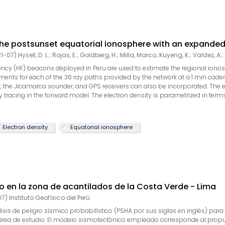
n the postsunset equatorial ionosphere with an expande
21-07
)
Hysell, D. L.
;
Rojas, E.
;
Goldberg, H.
;
Milla, Marco
;
Kuyeng, K.
;
Valdez, A.
;
ncy (HF) beacons deployed in Peru are used to estimate the regional ionos
ts for each of the 36 ray paths provided by the network at a 1 min cadenc
, the Jicamarca sounder, and GPS receivers can also be incorporated. The e
 tracing in the forward model. The electron density is parametrized in ter
he vertical. Variational sensitivity analysis has been added to the method to 
rphology of the bottomside F region as well as absorption including absorpt
ng numerical forecasts of plasma interchange instabilities in the postsunse
Electron density
Equatorial ionosphere
ed. In one experiment, the HF data revealed the presence of a large-scale
In another experiment, gradual variations in HF signal power were found to 
co en la zona de acantilados de la Costa Verde - Lima
07
)
Instituto Geofísico del Perú
lisis de peligro sísmico probabilístico (PSHA por sus siglas en inglés) pa
 área de estudio. El modelo sismotectónico empleado corresponde al propuest