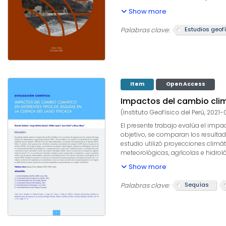
(Vs=445-765 m/s Vp=>1110m/s). Estos
Show more
gr/cm3 ) a 3-9 y 2-10 metros. […] E
estables de los inestables. Desde e
Estudios geof
Palabras clave:
en la zona céntrica alcanzan dist
sísmico son: la Bajada Los Baños,
Item
Open Access
Impactos del cambio climá
(
Instituto Geofísico del Perú
,
2021-
El presente trabajo evalúa el impa
objetivo, se comparan los resulta
estudio utilizó proyecciones climá
meteorológicas, agrícolas e hidrol
escorrentía fueron estimados a par
Show more
espacial de la precipitación, nues
También se proyecta un aumento en
Sequías
Palabras clave:
aumento de la evapotranspiración 