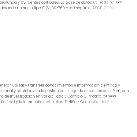
rofunda y 05 fuentes corticales. La base de datos utilizada ha sido
iderando un suelo tipo B (Vs30>760 m/s) según el ASCE-7, 2016
eventos sísmicos para periodos de 475, 975 y 2475 años de periodo de
es para los periodos T= 0.00 s, 0.20 s y 1.00 s; y que pueden emplearse
 Diseño Sismorresistente, ASCE-7-16 Minimum Design Loads for
sarrollos constantes como parte de la ciencia e ingeniería en las
etos a nuevas actualizaciones. En tal sentido, ZER Geosystem
va información sismotectónica se encuentre disponible o se
enerar, utilizar y transferir conocimientos e información científica y
cional y contribuye a la gestión del riesgo de desastres en el Perú, con
rama de Investigación en Variabilidad y Cambio Climático, genera
fera) y la interacción entre ellos. El Niño - Oscilación del Sur es uno de
 la alta vulnerabilidad del Perú y los impactos negativos asociados…