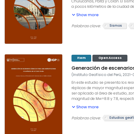
Chulucanas, Paita y Colan. El sism
a pocos kilómetros de la ciudad de 
área urbana de Piura fueron de 13
Show more
del suelo explicarían los importan
Sismos
Palabras clave:
Item
Open Access
Generación de escenarios
(
Instituto Geofísico del Perú
,
2021-
En este estudio se presenta los re
réplicas de mayor magnitud espera
ser aplicado al área de estudio, zo
magnitud de Mw=8.8 y 7.8, respecti
identificaron fallas representativ
Show more
considerando un suelo tipo B (Vs3
eventos sísmicos calculados con un
Estudios geof
Palabras clave: