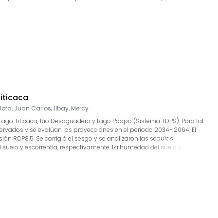
 función de la densidad de los materiales (1.6 gr/cm3, 1.9 gr/cm3 , 2.3
ha permitido definir en superficie, el límite que separa los suelos
varían entre 15 a 80 metros hacia los extremos norte y sur, mientras que
elevados niveles de sacudimiento del suelo, las zonas con mayor riesgo
iticaca
Jota, Juan Carlos
;
IIbay, Mercy
 Lago Titicaca, Río Desaguadero y Lago Poopo (Sistema TDPS). Para tal
ervados y se evalúan las proyecciones en el periodo 2034- 2064. El
ón RCP8.5. Se corrigió el sesgo y se analizaron las sequías
l suelo y escorrentía, respectivamente. La humedad del suelo y
nal media de hasta 3 °C y los cambios de intensidad, cantidad y patrón
ógicas serían más intensas, frecuentes y prolongadas en el sistema TDPS.
es). La disminución esperada en la precipitación anual y el mayor
más grandes que en la región norte (Perú).