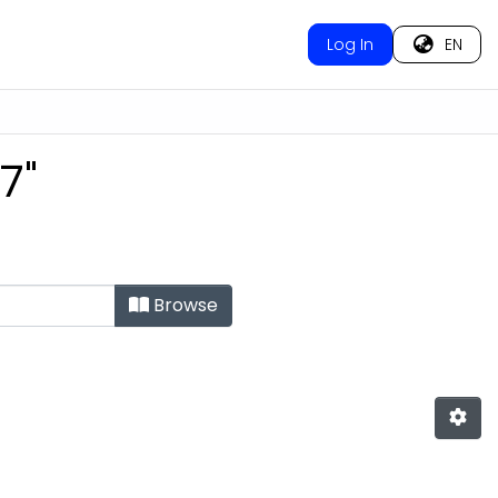
Log In
EN
7"
Browse