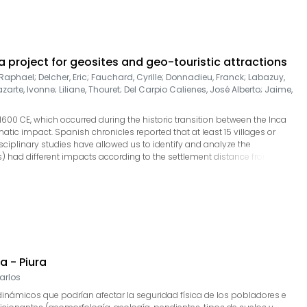
a project for geosites and geo-touristic attractions
 Raphael
;
Delcher, Eric
;
Fauchard, Cyrille
;
Donnadieu, Franck
;
Labazuy,
azarte, Ivonne
;
Liliane, Thouret
;
Del Carpio Calienes, José Alberto
;
Jaime,
 1600 CE, which occurred during the historic transition between the Inca
tic impact. Spanish chronicles reported that at least 15 villages or
sciplinary studies have allowed us to identify and analyze the
Cs) had different impacts according to the settlement distance from the
cs of the site, and type of constructions. Thus, Calicanto, Cojraque, and
e buried under several meters of pyroclastic deposits, while the villages
y tephra. The 1600 CE Huaynaputina eruption created an important
ons are proposed based on identification, characterization, and qualitative
springs. Seven geological roads along with seven viewpoints are
 - Piura
arlos
eodinámicos que podrían afectar la seguridad física de los pobladores e