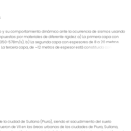
s
bsuelo y su comportamiento dinámico ante la ocurrencia de sismos usando
puestas por materiales de diferente rigidez: a) La primera capa con
Vp=350-578m/s); b) La segunda capa con espesores de 8 a 20 metros,
La tercera capa, de ∼12 metros de espesor está constituida con
ndidad de las interfaces de 20 - 25 metros, definidas en función de la
o dinámico de los suelos en los ACV del distrito de Chorrillos, ha
hacia el área urbana, el límite se encuentra, de norte a suroeste, a una
ancia de ∼110 metros. Ante la ocurrencia de sismos que generen
rior del C.E. Sagrado Corazón Chalet, Bajada Agua Dulce, Parque Cuadros
de la ciudad de Sullana (Piura), siendo el sacudimiento del suelo
eron de VII en las áreas urbanas de las ciudades de Piura, Sullana,