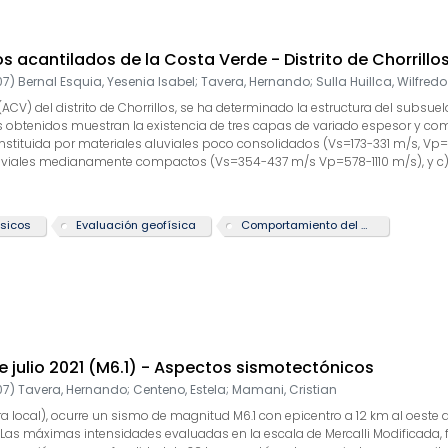
s acantilados de la Costa Verde - Distrito de Chorrillo
07
)
Bernal Esquia, Yesenia Isabel
;
Tavera, Hernando
;
Sulla Huillca, Wilfredo
 (ACV) del distrito de Chorrillos, se ha determinado la estructura del su
 obtenidos muestran la existencia de tres capas de variado espesor y com
constituida por materiales aluviales poco consolidados (Vs=173-331 m/s, 
luviales medianamente compactos (Vs=354-437 m/s Vp=578-1110 m/s), y c) 
s=556-605 m/s Vp=>1110 m/s). Estos resultados son coherentes con la profu
idos en los ACV (1.7 gr/cm3, 1.95 gr/cm3 , 2.35 gr/cm3). […] El comportamient
límite que separa los suelos estables de los inestables. Desde el acantilado 
ísicos
Evaluación geofísica
Comportamiento del suelo
os y de manera local a la altura de la Bajada Agua Dulce alcanza una dist
el suelo, las zonas con mayor riesgo son: Malecón Costa Sur, parte poste
ecón Grau.
e julio 2021 (M6.1) - Aspectos sismotectónicos
07
)
Tavera, Hernando
;
Centeno, Estela
;
Mamani, Cristian
ora local), ocurre un sismo de magnitud M6.1 con epicentro a 12 km al oeste 
Las máximas intensidades evaluadas en la escala de Mercalli Modificada, fu