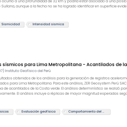
o ocurrió a una profundidad de 32 km y podría estar asociado a una posibl
Sullana, aunque a la fecha no se ha logrado identificar en superficie evide
7-134 cm/seg2 en la componente este-oeste y de 115-158 cm/seg2 en la com
tes daños estructurales y efectos secundarios observados en superficie en e
Sismicidad
Intensidad sismica
 sísmicos para Lima Metropolitana - Acantilados de l
07
)
Instituto Geofísico del Perú
sultados obtenidos de los análisis para la generación de registros aceler
dos para Lima Metropolitana. Para este análisis, ZER Geosystem Perú SAC h
na de acantilados de la Costa verde. El análisis determinístico se realizó p
vamente. El análisis incluye a réplicas de mayor magnitud esperadas según 
as que generen aceleraciones significativas en la zona de estudio. El presen
0>760 m/s) según el ASCE-7, 2016 Minimum Design Loads For Buildings and 
 percentil del 50th y 84th: eventos de interfase e intraplaca, respectivame
ísicos
Evaluación geofísica
Comportamiento del suelo