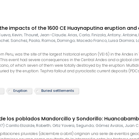
f the impacts of the 1600 CE Huaynaputina eruption and 
ueva, Kevin
;
Thouret, Jean-Claude
;
Arias, Carla
;
Finizola, Antony
;
Antoine,
achel
;
Sanchez, Paola
;
Ramos, Domingo
;
Macedo Franco, Luisa Diomira
;
L
Peru, was the site of the largest historical eruption (VEI 6) in the Andes in
 This event had severe consequences in the Central Andes and a global clima
ano, of which seven of them were totally destroyed by the eruption. Multidi
buried by the eruption. Tephra fallout and pyroclastic current deposits (PD
o the emplacement of PDCs along valleys, the geomorphological characteristi
the main axis of tephra dispersal lobe due west and/or on valley edges, wer
Moro Moro, located to the S and SE of the lobe, were partially mantled b
Eruption
Buried settlements
ich has scientific, educational, and touristic values. Geo-touristic attracti
 17 geosites: volcanic geosites, volcanic-cultural geomorphosites, and hot 
 most relevant landscapes, deposits and geological structures.
e los poblados Mandorcillo y Sondorillo: Huancabamba
07
)
Carrillo Elizalde, Roberth
;
Ortiz Yovera, Segundo
;
Gómez Avalos, Juan C
recipitaciones pluviales (diciembre a abril) originan una serie de eventos g