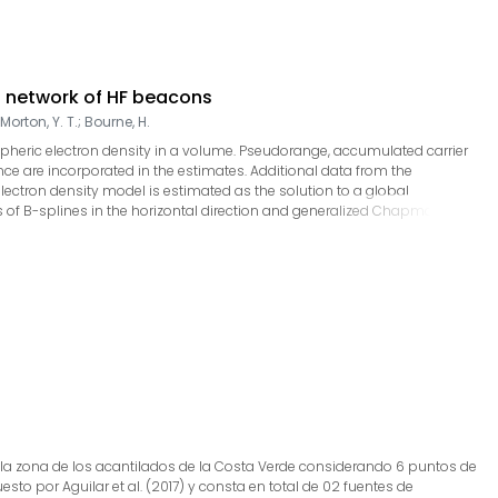
d network of HF beacons
Morton, Y. T.
;
Bourne, H.
pheric electron density in a volume. Pseudorange, accumulated carrier
e are incorporated in the estimates. Additional data from the
lectron density model is estimated as the solution to a global
ms of B-splines in the horizontal direction and generalized Chapman
allow for the utilization of the signal power observable which gives
ion in the D and E regions. The goal of the effort is to provide
t F region ionosphere associated with equatorial spread F (ESF). Data
 bottomside deformation that seems to have led to instability under
be related to the varying shape of the bottomside F layer.
ra la zona de los acantilados de la Costa Verde considerando 6 puntos de
o por Aguilar et al. (2017) y consta en total de 02 fuentes de