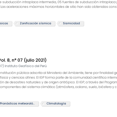
e subducción intraplaca intermedia, 05 fuentes de subducción intraplaca p
Las aceleraciones máximas horizontales de sitio han sido obtenidas cons
s and Other Structures (2017) y un factor de amortiguamiento de 5% para 
is probabilístico fueron obtenidos considerando las aceleraciones espectral
s e internacionales, tales como: La E-030-2018 Norma Técnica Peruana de
ísicos
Zonificación sísmica
Sismicidad
7). Finalmente, la evaluación y análisis de peligro sísmico está sujeta a de
áctica actual, por lo que los valores calculados en este informe están suj
dos del presente informe, por lo menos cada 5 años o al momento que nue
ías científicas para el desarrollo y análisis de peligro sísmico.
ol. 8, n° 07 (julio 2021)
07
)
Instituto Geofísico del Perú
, institución pública adscrita al Ministerio del Ambiente, tiene por finalidad g
sica y ciencias afines. El IGP forma parte de la comunidad científica interna
ión de desastres naturales y de origen antrópico. El IGP, a través del Prog
omponentes del sistema climático (atmósfera, océano, suelo, biósfera y criós
dad, el cual es objeto de estudio en el programa de investigación, debido a
Pronósticos meteorológicos
Climatología