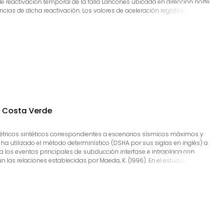
e reactivación temporal de la falla Lancones ubicada en dirección norte
ncias de dicha reactivación. Los valores de aceleración registrados el
ponente norte-sur. Estos valores de aceleración para el sacudimiento
l área epicentral.
a Costa Verde
ométricos sintéticos correspondientes a escenarios sísmicos máximos y
a utilizado el método determinístico (DSHA por sus siglas en inglés) a
ara los eventos principales de subducción interfase e intraplaca con
las relaciones establecidas por Maeda, K. (1996). En el estudio, no se
te estudio considera los registros de aceleraciones horizontales máximas
Other Structures (2017) y un factor de amortiguamiento ξ= 5% para
nte.