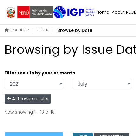
Home
About REG
Portal IGP
REGEN
Browse by Date
Browsing by Issue Date
Filter results by year or month
All browse results
Now showing
1 - 18 of 18
Item
Open Access