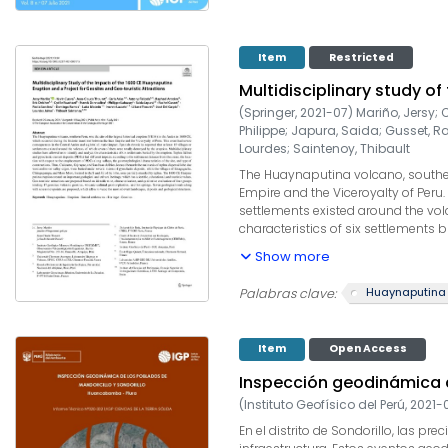
Item
Restricted
Multidisciplinary study o
(
Springer
,
2021-07
)
Mariño, Jersy
;
C
Philippe
;
Japura, Saida
;
Gusset, R
Lourdes
;
Saintenoy, Thibault
The Huaynaputina volcano, southern 
Empire and the Viceroyalty of Peru.
settlements existed around the volc
characteristics of six settlements 
crater, the location with respect t
Show more
San Juan de Dios, located beneath 
of Estagagache, Chimpapampa, and 
Huaynaputina
Palabras clave:
geological and cultural heritage, wh
evaluation of four groups totaling
proposed, which allow to value the
Item
Open Access
Inspección geodinámica d
(
Instituto Geofísico del Perú
,
2021-
En el distrito de Sondorillo, las p