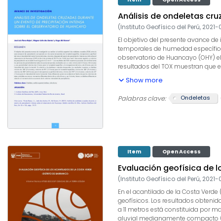
Análisis de ondeletas cr
(
Instituto Geofísico del Perú
,
2021-
El objetivo del presente avance de 
temporales de humedad específica, 
observatorio de Huancayo (OHY) el 
resultados del TOX muestran que ex
una periodicidad máxima de 6 horas
Show more
temporales, los resultados muestr
(3.8 horas) para la temperatura sup
Ondeletas
Palabras clave:
evidencia el hecho de que los máxi
momento de la ocurrencia de la má
Item
Open Access
Evaluación geofísica de l
(
Instituto Geofísico del Perú
,
2021-
En el acantilado de la Costa Verd
geofísicos. Los resultados obtenid
a 11 metros está constituida por 
aluvial medianamente compacto (Vs