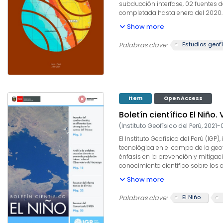
subducción interfase, 02 fuentes d
completada hasta enero del 2020. 
Minimum Design Loads For Building
Show more
retorno. Los resultados del anális
con estándares sísmicos nacionale
Estudios geof
Palabras clave:
Buildings and Other Structures (201
metodologías y estándares de la pr
recomienda actualizar los resulta
desarrollen nuevas y avanzadas teor
Item
Open Access
Boletín científico El Niño. V
(
Instituto Geofísico del Perú
,
2021-
El Instituto Geofísico del Perú (IGP)
tecnológica en el campo de la geofí
énfasis en la prevención y mitigac
conocimiento científico sobre los c
los principales modos de variabili
Show more
El Niño
Palabras clave: