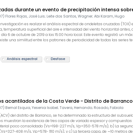
uzadas durante un evento de precipitación intensa sob
07
)
Flores Rojas, José Luis
;
Leite dos Santos, Wagner
;
Abi Karam, Hugo
investigación es realizar el análisis espectral de ondeletas cruzadas (TOX)
temperatura superficial del aire e intensidad del viento horizontal antes, 
día 6 de octubre de 2019 a las 15:00 hora local. Este evento registró un m
iste una similitud entre los patrones de periodicidad de todas las series
 para la humedad específica y la temperatura del aire y de 8 horas para la
an un desfase mínimo de 180° (9 minutos) y máximo de 90° (1.5 horas) pa
erficial del aire y mínimo de 270° (14 minutos) y máximo de 45° (1 hora) pa
Análisis espectral
Desfase
mos de estas variables ocurren en momentos diferentes dentro de su ciclo di
xima intensidad de precipitación.
os acantilados de la Costa Verde - Distrito de Barranco
07
)
Bernal Esquia, Yesenia Isabel
;
Tavera, Hernando
;
Rosado, Fabiola
e (ACV) del distrito de Barranco, se ha determinado la estructura del sub
os muestran la existencia de tres capas de variado espesor y compuestas p
material poco consolidado (Vs=198-227 m/s, Vp=350-578 m/s); b) La segunda
=327-408 m/s, Vp=578- 1110 m/s); y c) La tercera capa, de ∼10 metros de