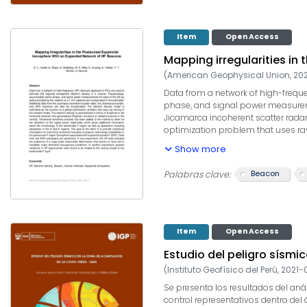
Item
Open Access
Mapping irregularities i
(
American Geophysical Union
,
20
Data from a network of high-freque
phase, and signal power measuremen
Jicamarca incoherent scatter radar
optimization problem that uses ray
functions or related functions in t
Show more
additional information about the mo
contextual information for improvi
Beacon
Palabras clave:
from two ESF campaigns are present
otherwise inauspicious conditions. 
Item
Open Access
Estudio del peligro sísmi
(
Instituto Geofísico del Perú
,
2021-
Se presenta los resultados del aná
control representativos dentro del