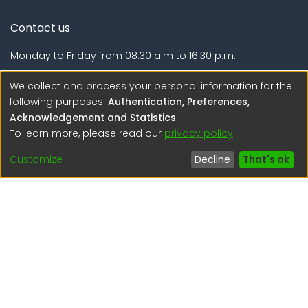
DIC and influences the carbocline and aragonite
saturation depths. Weighing the relative importance of
Contact us
each individual signal results in a better understanding
of the biogeochemical processes present in the area.
Monday to Friday from 08:30 a.m to 16:30 p.m.
Calle Calatrava N° 216 , Urb. Camino Real - La Molina -
We collect and process your personal information for the
Lima - Lima - Perú
following purposes:
Authentication, Preferences,
Acknowledgement and Statistics
.
regen@igp.gob.pe
To learn more, please read our
privacy policy
.
(51) 54 369212
Customize
Decline
That's ok
Interesting links
1. Citizen inquiries
2. Reporting Concerns
3. Corruption complaints
4. ISO certifications
5. Request for access to public information
6. Transparency Portal