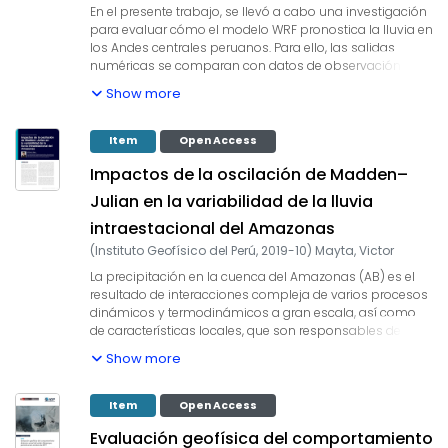
En el presente trabajo, se llevó a cabo una investigación
para evaluar cómo el modelo WRF pronostica la lluvia en
los Andes centrales peruanos. Para ello, las salidas
numéricas se comparan con datos de observación “in
situ” de 19 estaciones en la región (Figura 1c), así como
Show more
con datos satelitales. La mayor parte de la lluvia en el
Perú se concentra en el período comprendido entre los
meses de septiembre y abril (Silva et al., 2008),
Item
Open Access
definiendo una marcada estacionalidad, que cuenta con
Impactos de la oscilación de Madden–
una estación seca entre mayo y agosto (Aceituno, 1989;
Vuille, 2008). En los Andes centrales peruanos, la lluvia
Julian en la variabilidad de la lluvia
juega un papel económico importante, ya que el 71% de
intraestacional del Amazonas
la tierra cultivable en la cuenca del Mantaro, una de las
más importantes de la zona, depende de ella para los
(
Instituto Geofísico del Perú
,
2019-10
)
Mayta, Victor
cultivos.
La precipitación en la cuenca del Amazonas (AB) es el
resultado de interacciones compleja de varios procesos
dinámicos y termodinámicos a gran escala, así como
de características locales, que son responsables de la
distribución temporal y espacial de la precipitación
Show more
(Figueroa y Nobre, 1990; Satyamurty et al., 1998). Se sabe
que en las escalas de tiempo intraestacional (IE), la
Oscilación de Madden y Julian (MJO por sus siglas en
Item
Open Access
inglés; Madden y Julian, 1994; Zhang, 2005) es el modo
Evaluación geofísica del comportamiento
más dominante de la variabilidad en los trópicos. Esta