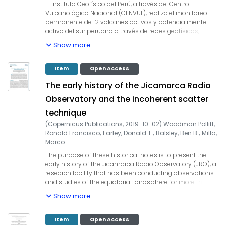
Sabancaya. Este informe tiene como objetivo servir
El Instituto Geofísico del Perú, a través del Centro
como un documento de base para la elaboración del
Vulcanológico Nacional (CENVUL), realiza el monitoreo
Plan de Contingencia frente a la erupción del volcán
permanente de 12 volcanes activos y potencialmente
Sabancaya, el cual viene siendo coordinado por las
activo del sur peruano a través de redes geofísicas,
autoridades del Gobierno Regional de Arequipa y
geodésicas, geoquímicas y visuales instaladas en cada
Show more
municipalidades distritales de la provincia de Caylloma.
uno de los volcanes. La información técnico-científica es
emitida de manera oportuna a través de alertas,
reportes, boletines e informes vulcanológicos a las
Item
Open Access
autoridades de los diversos niveles de gobierno para la
The early history of the Jicamarca Radio
toma de decisiones. En este documento se detalla la
evolución del actual proceso eruptivo del volcán Ubinas
Observatory and the incoherent scatter
desde el 24 de julio hasta el 21 de octubre de 2019,
technique
haciendo uso de la información generada por el IGP
basada en el análisis de datos geofísicos, geodésicos,
(
Copernicus Publications
,
2019-10-02
)
Woodman Pollitt,
visuales y satelitales adquiridos en tiempo real y manera
Ronald Francisco
;
Farley, Donald T.
;
Balsley, Ben B.
;
Milla,
permanente.
Marco
The purpose of these historical notes is to present the
early history of the Jicamarca Radio Observatory (JRO), a
research facility that has been conducting observations
and studies of the equatorial ionosphere for more than
50 years. We have limited the scope of these notes to the
Show more
period of the construction of the observatory and
roughly the first decade of its operation. Specifically, this
period corresponds to the directorships under Kenneth
Item
Open Access