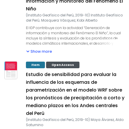
información y monitoreo del Fenómeno El
los impactos de los eventos hidrológicos extremos en la
Niño
sociedad de la Amazonía peruana. Durante los últimos
años, estudios científicos han evidenciado la influencia
(
Instituto Geofísico del Perú
,
2019-10
)
Instituto Geofísico
de la temperatura superficial del mar anómalos de
del Perú
;
Mosquera Vásquez, Kobi Alberto
algunas regiones oceánicas circundantes en la
El IGP contribuye con la actividad “Generación de
ocurrencia de eventos hidrológicos extremos en la
información y monitoreo del Fenómeno El Niño”, la cual
Amazonía peruana, como es descrito en Espinoza et al.
incluye la síntesis y evaluación de los pronósticos de
(2009, 2011, 2012a y 2013) y Yoon & Zeng (2010), así como
modelos climáticos internacionales, el desarrollo y
en Lavado et al. (2012), entre otros. En este informe
validación de nuevos modelos de pronóstico, así como
mensual correspondiente al mes de octubre 2019, se
Show more
el desarrollo de estudios científicos que fortalecerá en
presentan los resultados del análisis de las condiciones
forma continua la capacidad para este fin. El presente
actuales hasta el último día del mes y la previsión de las
boletín tiene como objetivo difundir conocimientos
Item
Open Access
variables hidroclimáticas para los próximos 03 meses.
científicos, avances científicos y noticias relacionadas a
Estudio de sensibilidad para evaluar la
este tema, con la finalidad de mantener informados a
los usuarios y proporcionarles las herramientas para un
influencia de los esquemas de
uso óptimo de la información presentada.
parametrización en el modelo WRF sobre
los pronósticos de precipitación a corto y
mediano plazos en los Andes centrales
del Perú
(
Instituto Geofísico del Perú
,
2019-10
)
Moya Álvarez, Aldo
Saturnino