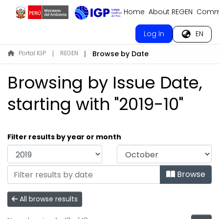
Home
About REGEN
Commu
Log In
EN
Portal IGP
REGEN
Browse by Date
Browsing by Issue Date,
starting with "2019-10"
Filter results by year or month
Browse
All browse results