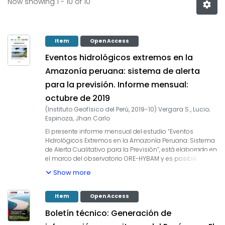
Now showing
1 - 10 of 10
Item
Open Access
Eventos hidrológicos extremos en la
Amazonía peruana: sistema de alerta
para la previsión. Informe mensual:
octubre de 2019
(
Instituto Geofísico del Perú
,
2019-10
)
Vergara S., Lucio
;
Espinoza, Jhan Carlo
El presente informe mensual del estudio “Eventos
Hidrológicos Extremos en la Amazonía Peruana: Sistema
de Alerta Cualitativo para la Previsión”, está elaborado en
el marco del observatorio ORE-HYBAM y es posible
gracias al convenio interinstitucional entre la Autoridad
Show more
Nacional del Agua y el Instituto Geofísico del Perú.
Asimismo, este documento constituye un producto del
proyecto 397-PNICP-PIAP-2014. Esta cooperación
Item
Open Access
interinstitucional tiene como objetivo la elaboración e
Boletín técnico: Generación de
implementación del estudio en mención, con la finalidad
de contar con un sistema estacional que permita prever