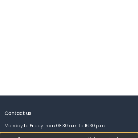
Contact us
Monday to Friday from 08:30 a.m to 16:30 p.m.
Calle Calatrava N° 216 , Urb. Camino Real - La Molina -