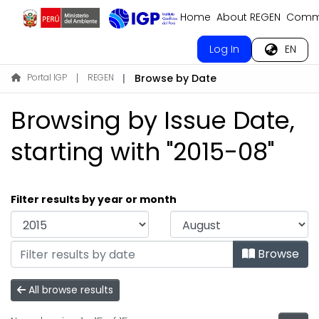
Home
About REGEN
Commu
Log In
EN
Portal IGP
REGEN
Browse by Date
Browsing by Issue Date,
starting with "2015-08"
Filter results by year or month
Browse
All browse results