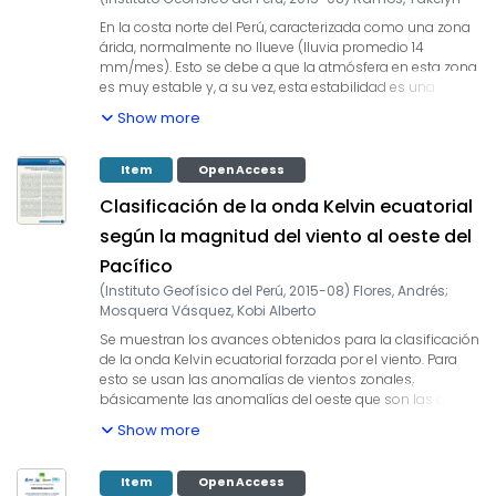
En la costa norte del Perú, caracterizada como una zona
árida, normalmente no llueve (lluvia promedio 14
mm/mes). Esto se debe a que la atmósfera en esta zona
es muy estable y, a su vez, esta estabilidad es una
consecuencia de la frialdad del mar adyacente y de la
Show more
subsidencia atmosférica, lo cual forma la llamada
“inversión térmica”, con aires intrínsecamente más
cálidos y ligeros por encima de los aires de la capa
Item
Open Access
límite atmosférica adyacente a la superficie (Figura 1a;
Clasificación de la onda Kelvin ecuatorial
Woodman y Takahashi, 2014). Sin embargo, durante
eventos El Niño, se ha llegado a experimentar lluvias muy
según la magnitud del viento al oeste del
intensas, con truenos y relámpagos, gracias a que las
Pacífico
altas temperaturas facilitan el ascenso de masas de aire
húmedo hasta grandes alturas, donde la humedad se
(
Instituto Geofísico del Perú
,
2015-08
)
Flores, Andrés
;
condensa y luego cae como lluvia. Este proceso,
Mosquera Vásquez, Kobi Alberto
conocido como convección, está normalmente limitado
Se muestran los avances obtenidos para la clasificación
por la estabilidad atmosférica la cual cede durante El
de la onda Kelvin ecuatorial forzada por el viento. Para
Niño (Figura 1b). Para que se realice esto, la superficie del
esto se usan las anomalías de vientos zonales,
mar debe calentarse hasta superar una temperatura
básicamente las anomalías del oeste que son las que
crítica (Tcrit), la cual reduce la inversión térmica y
forman las ondas Kelvin cálidas, del proyecto TAO
permite que el aire ascienda (Graham y Barnett, 1987; Xie
Show more
(Tropical Atmospheric Oceanic:
y Philander, 1994; Woodman, 1999; Johnson y Xie, 2010;
www.pmel.noaa.gov/tao) desde el 01 de enero de 1993
Bellucci et al., 2009).
hasta el 31 de diciembre del 2014. En esta ocasión se
Item
Open Access