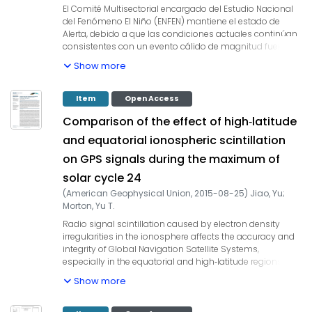
equatorial Pacific and extreme equatorward swings of
El Comité Multisectorial encargado del Estudio Nacional
the Pacific convergence zones, both of which are features
del Fenómeno El Niño (ENFEN) mantiene el estado de
of extreme El Nino. The frequency of extreme La Nina is
Alerta, debido a que las condiciones actuales continúan
also expected to increase in response to more extreme El
consistentes con un evento cálido de magnitud fuerte,
Ninos, an accelerated maritime continent warming and
sin presencia de lluvias intensas. Esta situación debe
surface-intensified ocean warming. ENSO-related
Show more
mantenerse en lo que resta del invierno con
catastrophic weather events are thus likely to occur more
temperaturas en la costa ligeramente menores de las
frequently with unabated greenhouse-gas emissions.
actuales. Es probable que El Niño Costero se extienda
Item
Open Access
But model biases and recent observed strengthening of
hasta el verano sin descartar que presente una
the Walker circulation highlight the need for further testing
Comparison of the effect of high‐latitude
magnitud fuerte o extraordinaria. A fines de agosto se
as new models, observations and insights become
proporcionará una estimación de la probabilidad de las
available.
and equatorial ionospheric scintillation
magnitudes de El Niño Costero para el verano.
on GPS signals during the maximum of
solar cycle 24
(
American Geophysical Union
,
2015-08-25
)
Jiao, Yu
;
Morton, Yu T.
Radio signal scintillation caused by electron density
irregularities in the ionosphere affects the accuracy and
integrity of Global Navigation Satellite Systems,
especially in the equatorial and high‐latitude regions
during solar maxima. Scintillation in these two regions,
Show more
nevertheless, is usually influenced by different factors
and thus has different characteristics that cause different
effects on GNSS signals. This paper compares the