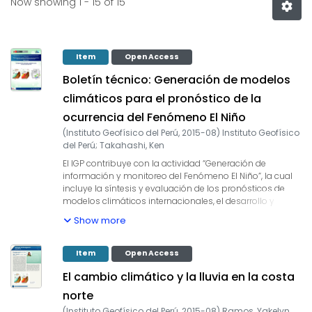
Now showing
1 - 15 of 15
Item
Open Access
Boletín técnico: Generación de modelos
climáticos para el pronóstico de la
ocurrencia del Fenómeno El Niño
(
Instituto Geofísico del Perú
,
2015-08
)
Instituto Geofísico
del Perú
;
Takahashi, Ken
El IGP contribuye con la actividad “Generación de
información y monitoreo del Fenómeno El Niño”, la cual
incluye la síntesis y evaluación de los pronósticos de
modelos climáticos internacionales, el desarrollo y
validación de nuevos modelos de pronóstico, así como
Show more
el desarrollo de estudios científicos que fortalecerá en
forma continua la capacidad para este fin. El presente
Boletín tiene como objetivo difundir conocimientos
Item
Open Access
científicos, avances científicos y noticias relacionadas a
El cambio climático y la lluvia en la costa
este tema, con la finalidad de mantener informados a
los usuarios y proporcionarles las herramientas para un
norte
uso óptimo de la información presentada.
(
Instituto Geofísico del Perú
,
2015-08
)
Ramos, Yakelyn