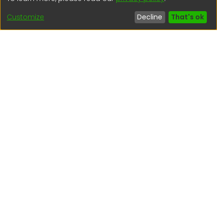
Lima - Lima - Perú
Customize
Decline
That's ok
regen@igp.gob.pe
(51) 54 369212
Interesting links
1. Citizen inquiries
2. Reporting Concerns
3. Corruption complaints
4. ISO certifications
5. Request for access to public information
6. Transparency Portal
Social Networks
Indexed by