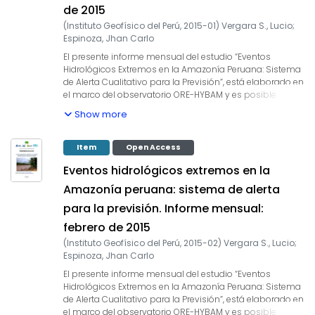
años, estudios científicos han evidenciado la influencia
de 2015
de la temperatura superficial del mar anómalos de
(
Instituto Geofísico del Perú
,
2015-01
)
Vergara S., Lucio
;
algunas regiones oceánicas circundantes en la
Espinoza, Jhan Carlo
ocurrencia de eventos hidrológicos extremos en la
Amazonía peruana, como es descrito en Espinoza et al.
El presente informe mensual del estudio “Eventos
(2009, 2011, 2012 y 2013) y Yoon & Zeng (2010), así como
Hidrológicos Extremos en la Amazonía Peruana: Sistema
en Lavado et al. (2012), entre otros. En este informe
de Alerta Cualitativo para la Previsión”, está elaborado en
mensual correspondiente al mes de diciembre 2014, se
el marco del observatorio ORE-HYBAM y es posible
presentan los resultados del análisis de las condiciones
gracias al convenio interinstitucional entre la Autoridad
Show more
actuales hasta el último día del mes y la previsión de las
Nacional del Agua y el Instituto Geofísico del Perú.
variables hidroclimáticas para los próximos 03 meses.
Asimismo, este documento constituye un producto del
proyecto 397-PNICP-PIAP-2014. Esta cooperación
Item
Open Access
interinstitucional tienen como objetivo la elaboración e
Eventos hidrológicos extremos en la
implementación del estudio en mención, con la finalidad
de contar con un sistema estacional que permita prever
Amazonía peruana: sistema de alerta
los impactos de los eventos hidrológicos extremos en la
para la previsión. Informe mensual:
sociedad de la Amazonía peruana. Durante los últimos
años, estudios científicos han evidenciado la influencia
febrero de 2015
de la temperatura superficial del mar anómalos de
(
Instituto Geofísico del Perú
,
2015-02
)
Vergara S., Lucio
;
algunas regiones oceánicas circundantes en la
Espinoza, Jhan Carlo
ocurrencia de eventos hidrológicos extremos en la
Amazonía peruana, como es descrito en Espinoza et al.
El presente informe mensual del estudio “Eventos
(2009, 2011, 2012 y 2013) y Yoon & Zeng (2010), así como
Hidrológicos Extremos en la Amazonía Peruana: Sistema
en Lavado et al. (2012), entre otros. En este informe
de Alerta Cualitativo para la Previsión”, está elaborado en
mensual correspondiente al mes de enero 2015, se
el marco del observatorio ORE-HYBAM y es posible