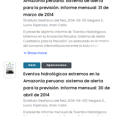
Amazonía peruana: sistema de alerta
temperatura superficial del mar (SST) anómalos de
para la previsión. Informe mensual: 31 de
algunas regiones oceánicas circundantes en la
ocurrencia de eventos hidrológicos extremos en la
marzo de 2014
amazónica peruana, como es descrito en Espinoza et al.
(
Instituto Geofísico del Perú
,
2014-03-31
)
Vergara S.,
(2009, 2011, 2012 y 2013) y Yoon & Zeng (2010), así como
Lucio
;
Espinoza, Jhan Carlo
en Lavado et al. (2012), entre otros. En este sexto informe
mensual correspondiente al mes de febrero 2014, se
El presente séptimo informe de “Eventos Hidrológicos
presentan los resultados del análisis de las condiciones
Extremos en la Amazonía Peruana: Sistema de Alerta
actuales hasta el último día del mes y la previsión de las
Cualitativo para la Previsión”, es elaborado en el marco
variables hidroclimáticas para los próximos 03 meses.
del convenio interinstitucional entre la Autoridad
Nacional del Agua y el Instituto Geofísico del Perú, cuyo
Show more
objetivo es la elaboración e implementación del estudio
en mención, con la finalidad de contar con un sistema
estacional que permita prever los impactos de los
Item
Open Access
eventos hidrológicos extremos en la sociedad de la
Eventos hidrológicos extremos en la
Amazonía peruana. Durante los últimos años, estudios
científicos han evidenciado la influencia de la
Amazonía peruana: sistema de alerta
temperatura superficial del mar (SST) anómalos de
para la previsión. Informe mensual: 30 de
algunas regiones oceánicas circundantes en la
ocurrencia de eventos hidrológicos extremos en la
abril de 2014
amazónica peruana, como es descrito en Espinoza et al.
(
Instituto Geofísico del Perú
,
2014-04-30
)
Vergara S.,
(2009, 2011, 2012 y 2013) y Yoon & Zeng (2010), así como
Lucio
;
Espinoza, Jhan Carlo
en Lavado et al. (2012), entre otros. En este séptimo
informe mensual correspondiente al mes de marzo 2014,
El presente informe mensual de “Eventos Hidrológicos
se presentan los resultados del análisis de las