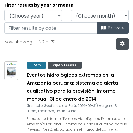
Browsing Eventos Hidroló
Filter results by year or month
Browse
Now showing
1 - 20 of 70
Item
Open Access
Eventos hidrológicos extremos en la
Amazonía peruana: sistema de alerta
cualitativo para la previsión. Informe
mensual: 31 de enero de 2014
(
Instituto Geofísico del Perú
,
2014-01-31
)
Vergara S.,
Lucio
;
Espinoza, Jhan Carlo
El presente informe “Eventos Hidrológicos Extremos en la
Amazonía Peruana: Sistema de Alerta Cualitativo para la
Previsión”, está elaborado en el marco del convenio