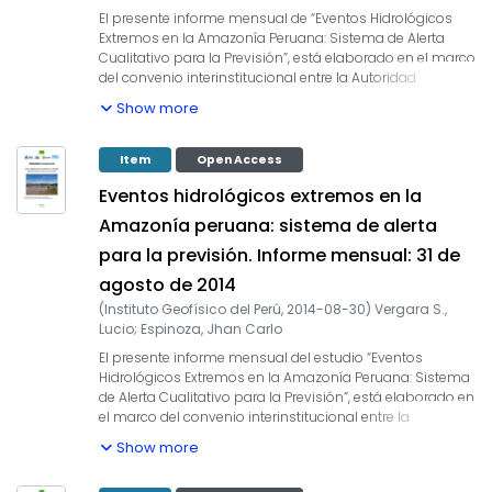
correspondiente al mes de junio 2014, se presentan los
El presente informe mensual de “Eventos Hidrológicos
resultados del análisis de las condiciones actuales
Extremos en la Amazonía Peruana: Sistema de Alerta
hasta el último día del mes y la previsión de las
Cualitativo para la Previsión”, está elaborado en el marco
variables hidroclimáticas para los próximos 03 meses.
del convenio interinstitucional entre la Autoridad
Nacional del Agua y el Instituto Geofísico del Perú, cuyo
Show more
objetivo es la elaboración e implementación del estudio
en mención, con la finalidad de contar con un sistema
estacional que permita prever los impactos de los
Item
Open Access
eventos hidrológicos extremos en la sociedad de la
Eventos hidrológicos extremos en la
Amazonía peruana. Durante los últimos años, estudios
científicos han evidenciado la influencia de la
Amazonía peruana: sistema de alerta
temperatura superficial del mar anómalos de algunas
para la previsión. Informe mensual: 31 de
regiones oceánicas circundantes en la ocurrencia de
eventos hidrológicos extremos en la Amazonía peruana,
agosto de 2014
como es descrito en Espinoza et al. (2009, 2011, 2012 y
(
Instituto Geofísico del Perú
,
2014-08-30
)
Vergara S.,
2013) y Yoon & Zeng (2010), así como en Lavado et al.
Lucio
;
Espinoza, Jhan Carlo
(2012), entre otros. En este informe mensual
correspondiente al mes de julio 2014, se presentan los
El presente informe mensual del estudio “Eventos
resultados del análisis de las condiciones actuales
Hidrológicos Extremos en la Amazonía Peruana: Sistema
hasta el último día del mes y la previsión de las
de Alerta Cualitativo para la Previsión”, está elaborado en
variables hidroclimáticas para los próximos 03 meses.
el marco del convenio interinstitucional entre la
Autoridad Nacional del Agua y el Instituto Geofísico del
Show more
Perú, cuyo objetivo es la elaboración e implementación
del estudio en mención, con la finalidad de contar con