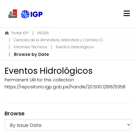
Home
Portal IGP
REGEN
Ciencias de la Atmósfera, Hidrosfera y Cambio Climático
About REGEN
Informes Técnicos
Eventos Hidrológicos
Communities & Collections
Browse by Date
Find
Eventos Hidrológicos
Permanent URI for this collection
Log In
https://repositorio.igp.gob.pe/handle/20.500.12816/5358
EN
Browse