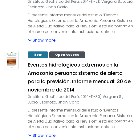
(
Instituto Geofísico del Perú
,
2014-11-21
)
Vergara S., Lucio
;
2013) y Yoon & Zeng (2010), así como en Lavado et al.
Espinoza, Jhan Carlo
(2012), entre otros. En este informe mensual
correspondiente al mes de setiembre 2014, se presentan
El presente informe mensual del estudio “Eventos
los resultados del análisis de las condiciones actuales
Hidrológicos Extremos en la Amazonía Peruana: Sistema
hasta el último día del mes y la previsión de las
de Alerta Cualitativo para la Previsión”, está elaborado en
variables hidroclimáticas para los próximos 03 meses.
el marco del convenio interinstitucional entre la
Autoridad Nacional del Agua y el Instituto Geofísico del
Show more
Perú, cuyo objetivo es la elaboración e implementación
del estudio en mención, con la finalidad de contar con
un sistema estacional que permita prever los impactos
Item
Open Access
de los eventos hidrológicos extremos en la sociedad de
Eventos hidrológicos extremos en la
la Amazonía peruana. Durante los últimos años,
estudios científicos han evidenciado la influencia de la
Amazonía peruana: sistema de alerta
temperatura superficial del mar anómalos de algunas
para la previsión. Informe mensual: 30 de
regiones oceánicas circundantes en la ocurrencia de
eventos hidrológicos extremos en la Amazonía peruana,
noviembre de 2014
como es descrito en Espinoza et al. (2009, 2011, 2012 y
(
Instituto Geofísico del Perú
,
2014-11-30
)
Vergara S.,
2013) y Yoon & Zeng (2010), así como en Lavado et al.
Lucio
;
Espinoza, Jhan Carlo
(2012), entre otros. En este informe mensual
correspondiente al mes de octubre 2014, se presentan
El presente informe mensual del estudio “Eventos
los resultados del análisis de las condiciones actuales
Hidrológicos Extremos en la Amazonía Peruana: Sistema
hasta el último día del mes y la previsión de las
de Alerta Cualitativo para la Previsión”, está elaborado en
variables hidroclimáticas para los próximos 03 meses.
el marco del convenio interinstitucional entre la
Autoridad Nacional del Agua y el Instituto Geofísico del
Show more
Perú, cuyo objetivo es la elaboración e implementación